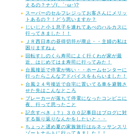
えるの？ナゾ(。´･ω･)?
スーパーのセルフレジってお客さんにメリッ
トあるの？！どう思いますか？
じいじと小１息子を連れてあべのハルカスに
行ってきました！！
ＪＲ西日本の昼得切符が廃止・・主婦の私は
困りますねぇ
回転すしのくら寿司によく行くわが家が最
近、はじめてはま寿司に行ってみた！
台風接近で停電が怖い・・ホームセンターに
行ったらこんなアドバイスをもらいました！
台風２４号接近で自宅に置いてる車を避難さ
せた先はこんなところ
ブレーカーが落ちて停電になったコンビニに
夜、行って思ったこと
記念すべき（？）３００記事目はブログに対
する振り返りなんかをしたいと・・
ちょっと遅め夏の家族旅行はルネッサンスリ
ゾートナルトに行ってきました！！