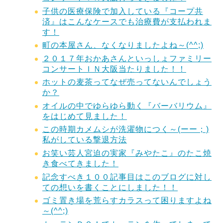
子供の医療保険で加入している『コープ共
済』はこんなケースでも治療費が支払われま
す！
町の本屋さん、なくなりましたよね～(^^;)
２０１７年おかあさんといっしょファミリー
コンサートＩＮ大阪当たりました！！
ホットの麦茶ってなぜ売ってないんでしょう
か？
オイルの中でゆらゆら動く『バーバリウム』
をはじめて見ました！
この時期カメムシが洗濯物につく～(ーー；)
私がしている撃退方法
お笑い芸人宮迫の実家『みやたこ』のたこ焼
き食べてきました！
記念すべき１００記事目はこのブログに対し
ての想いを書くことにしました！！
ゴミ置き場を荒らすカラスって困りますよね
～(^^;)