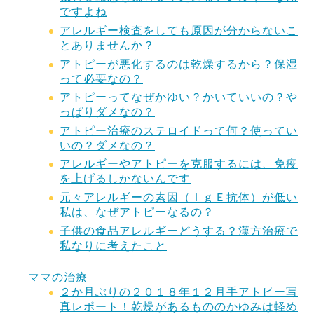
ですよね
アレルギー検査をしても原因が分からないこ
とありませんか？
アトピーが悪化するのは乾燥するから？保湿
って必要なの？
アトピーってなぜかゆい？かいていいの？や
っぱりダメなの？
アトピー治療のステロイドって何？使ってい
いの？ダメなの？
アレルギーやアトピーを克服するには、免疫
を上げるしかないんです
元々アレルギーの素因（ＩｇＥ抗体）が低い
私は、なぜアトピーなるの？
子供の食品アレルギーどうする？漢方治療で
私なりに考えたこと
ママの治療
２か月ぶりの２０１８年１２月手アトピー写
真レポート！乾燥があるもののかゆみは軽め