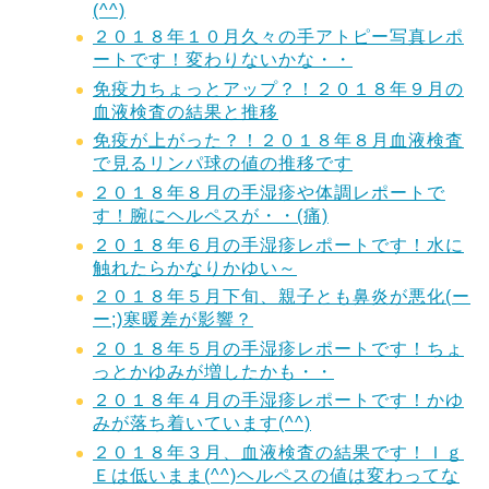
(^^)
２０１８年１０月久々の手アトピー写真レポ
ートです！変わりないかな・・
免疫力ちょっとアップ？！２０１８年９月の
血液検査の結果と推移
免疫が上がった？！２０１８年８月血液検査
で見るリンパ球の値の推移です
２０１８年８月の手湿疹や体調レポートで
す！腕にヘルペスが・・(痛)
２０１８年６月の手湿疹レポートです！水に
触れたらかなりかゆい～
２０１８年５月下旬、親子とも鼻炎が悪化(ー
ー;)寒暖差が影響？
２０１８年５月の手湿疹レポートです！ちょ
っとかゆみが増したかも・・
２０１８年４月の手湿疹レポートです！かゆ
みが落ち着いています(^^)
２０１８年３月、血液検査の結果です！Ｉｇ
Ｅは低いまま(^^)ヘルペスの値は変わってな