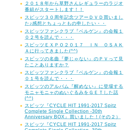
２０１８年から草野さんレギュラーのラジオ
番組がスタートします！！
スピッツ３０周年記念ツアーＤＶＤ買いまし
た♪感想とちょっともの申したい・・
スピッツファンクラブ『ベルゲン』の会報１
０２号を読んで・・・
スピッツＥＸＰＯ２０１７ ＩＮ ＯＳＡＫ
Ａに行ってきました(^^)
スピッツの名曲『夢じゃない』のＰＶって見
たことありますか？
スピッツファンクラブ『ベルゲン』の会報１
０１号を読んで・・・
スピッツのアルバム『醒めない』に登場する
モニャモニャのぬいぐるみをＧＥＴした話
(^^)
スピッツ『CYCLE HIT 1991-2017 Spitz
Complete Single Collection -30th
Anniversary BOX』買いました！(その２）
スピッツ『CYCLE HIT 1991-2017 Spitz