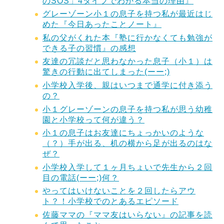
のSOS」4タイプでわかる本当の理由』
グレーゾーン小１の息子を持つ私が最近はじ
めた『今日あったことノート』
私の父がくれた本『塾に行かなくても勉強が
できる子の習慣』の感想
友達の冗談だと思わなかった息子（小１）は
驚きの行動に出てしまった(ーー;)
小学校入学後、親はいつまで通学に付き添う
の？
小１グレーゾーンの息子を持つ私が思う幼稚
園と小学校って何が違う？
小１の息子はお友達にちょっかいのような
（？）手が出る、机の横から足が出るのはな
ぜ？
小学校入学して１ヶ月ちょいで先生から２回
目の電話(ーー;)何？
やってはいけないことを２回したらアウ
ト？！小学校でのとあるエピソード
佐藤ママの『ママ友はいらない』の記事を読