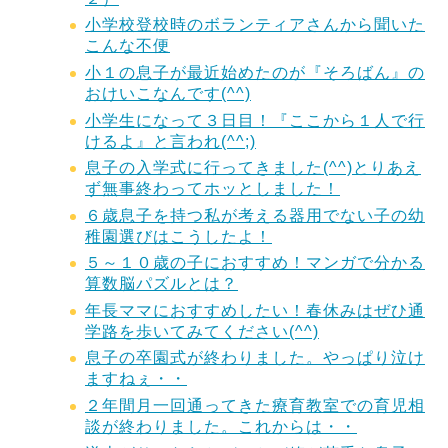
小学校登校時のボランティアさんから聞いた
こんな不便
小１の息子が最近始めたのが『そろばん』の
おけいこなんです(^^)
小学生になって３日目！『ここから１人で行
けるよ』と言われ(^^;)
息子の入学式に行ってきました(^^)とりあえ
ず無事終わってホッとしました！
６歳息子を持つ私が考える器用でない子の幼
稚園選びはこうしたよ！
５～１０歳の子におすすめ！マンガで分かる
算数脳パズルとは？
年長ママにおすすめしたい！春休みはぜひ通
学路を歩いてみてください(^^)
息子の卒園式が終わりました。やっぱり泣け
ますねぇ・・
２年間月一回通ってきた療育教室での育児相
談が終わりました。これからは・・