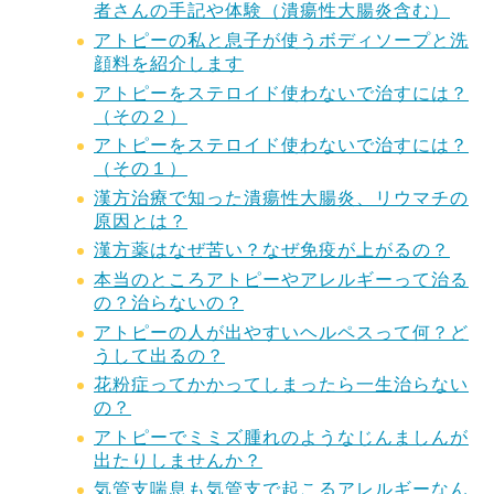
者さんの手記や体験（潰瘍性大腸炎含む）
アトピーの私と息子が使うボディソープと洗
顔料を紹介します
アトピーをステロイド使わないで治すには？
（その２）
アトピーをステロイド使わないで治すには？
（その１）
漢方治療で知った潰瘍性大腸炎、リウマチの
原因とは？
漢方薬はなぜ苦い？なぜ免疫が上がるの？
本当のところアトピーやアレルギーって治る
の？治らないの？
アトピーの人が出やすいヘルペスって何？ど
うして出るの？
花粉症ってかかってしまったら一生治らない
の？
アトピーでミミズ腫れのようなじんましんが
出たりしませんか？
気管支喘息も気管支で起こるアレルギーなん