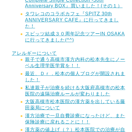
Complete Single Collection -30th
Anniversary BOX』買いました！(その１）
タワレコのコラボカフェ『SPITZ 30th
ANNIVERSARY CAFE』に行ってきまし
た！
スピッツ結成３０周年記念ツアーIN OSAKA
に行ってきました(^^)
アレルギーについて
親子で通う高槻市漢方内科の松本先生にノー
ベル生理学医学賞を！！
最近、Ｄｒ．松本の個人ブログが開設されま
した！
私達親子が治療を続ける大阪府高槻市の松本
医院の遠隔治療ルールが変わりました
大阪高槻市松本医院の漢方薬を出している藤
田薬局について
漢方治療で一旦自費診療になったけど、また
保険診療に戻れることに！！
漢方薬の値上げ（？）松本医院での治療が自