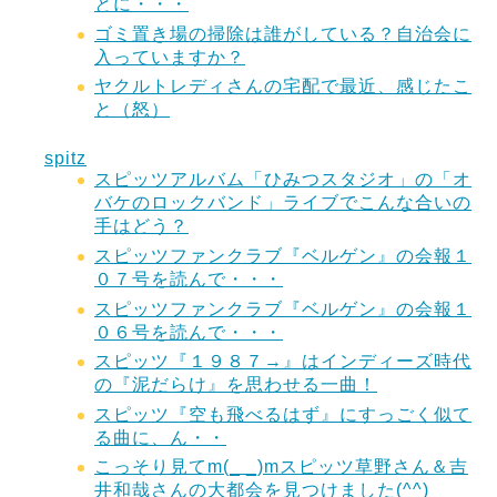
とに・・・
ゴミ置き場の掃除は誰がしている？自治会に
入っていますか？
ヤクルトレディさんの宅配で最近、感じたこ
と（怒）
spitz
スピッツアルバム「ひみつスタジオ」の「オ
バケのロックバンド」ライブでこんな合いの
手はどう？
スピッツファンクラブ『ベルゲン』の会報１
０７号を読んで・・・
スピッツファンクラブ『ベルゲン』の会報１
０６号を読んで・・・
スピッツ『１９８７→』はインディーズ時代
の『泥だらけ』を思わせる一曲！
スピッツ『空も飛べるはず』にすっごく似て
る曲に、ん・・
こっそり見てm(_ _)mスピッツ草野さん＆吉
井和哉さんの大都会を見つけました(^^)