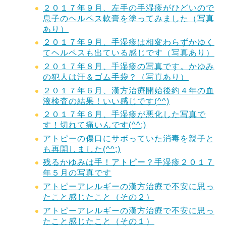
２０１７年９月、左手の手湿疹がひどいので
息子のヘルペス軟膏を塗ってみました（写真
あり）
２０１７年９月、手湿疹は相変わらずかゆく
てヘルペスも出ている感じです（写真あり）
２０１７年８月、手湿疹の写真です。かゆみ
の犯人は汗＆ゴム手袋？（写真あり）
２０１７年６月、漢方治療開始後約４年の血
液検査の結果！いい感じです(^^)
２０１７年６月、手湿疹が悪化した写真で
す！切れて痛いんです(^^;)
アトピーの傷口にサボっていた消毒を親子と
も再開しました(^^;)
残るかゆみは手！アトピー？手湿疹２０１７
年５月の写真です
アトピーアレルギーの漢方治療で不安に思っ
たこと感じたこと（その２）
アトピーアレルギーの漢方治療で不安に思っ
たこと感じたこと（その１）