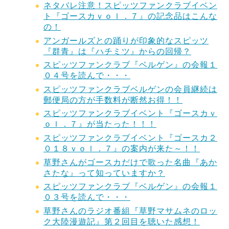
ネタバレ注意！スピッツファンクラブイベン
ト『ゴースカｖｏｌ．７』の記念品はこんな
の！
アンガールズとの踊りが印象的なスピッツ
『群青』は『ハチミツ』からの回帰？
スピッツファンクラブ『ベルゲン』の会報１
０４号を読んで・・・
スピッツファンクラブベルゲンの会員継続は
郵便局の方が手数料が断然お得！！
スピッツファンクラブイベント『ゴースカｖ
ｏｌ．７』が当たった！！！
スピッツファンクラブイベント『ゴースカ２
０１８ｖｏｌ．７』の案内が来た～！！
草野さんがゴースカだけで歌った名曲『あか
さたな』って知っていますか？
スピッツファンクラブ『ベルゲン』の会報１
０３号を読んで・・・
草野さんのラジオ番組『草野マサムネのロッ
ク大陸漫遊記』第２回目を聴いた感想！