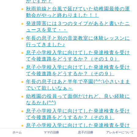
がですか？
秋雨前線と台風で延びていた幼稚園最後の運
動会がやっと終わりました！！
発達障害には３つのタイプがあると書いたニ
ュースを見て・・
年長の息子と別の音楽教室に体験レッスンに
行ってきました♪
息子小学校入学に向けてした発達検査を受け
て今後進路をどうするか？（その１０）
息子小学校入学に向けてした発達検査を受け
て今後進路をどうするか？（その９）
年長の息子はあと半年で卒園(^^;)小さいまま
でいて欲しいなぁ～
幼稚園の役員って面倒だけれど、良い経験に
なるかも(^^)
息子小学校入学に向けてした発達検査を受け
て今後進路をどうするか？（その８）
息子小学校入学に向けてした発達検査を受け
て今後進路をどうするか？（その７）
ホーム
ママの治療
息子の治療
アレルギーについて