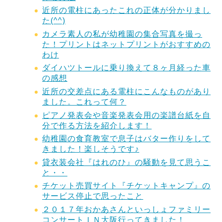
近所の電柱にあったこれの正体が分かりまし
た(^^)
カメラ素人の私が幼稚園の集合写真を撮っ
た！プリントはネットプリントがおすすめの
わけ
ダイハツトールに乗り換えて８ヶ月経った車
の感想
近所の交差点にある電柱にこんなものがあり
ました。これって何？
ピアノ発表会や音楽発表会用の楽譜台紙を自
分で作る方法を紹介します！
幼稚園の食育教室で息子はバター作りをして
きました！楽しそうです♪
貸衣装会社『はれのひ』の騒動を見て思うこ
と・・
チケット売買サイト『チケットキャンプ』の
サービス停止で思ったこと
２０１７年おかあさんといっしょファミリー
コンサートＩＮ大阪行ってきました！