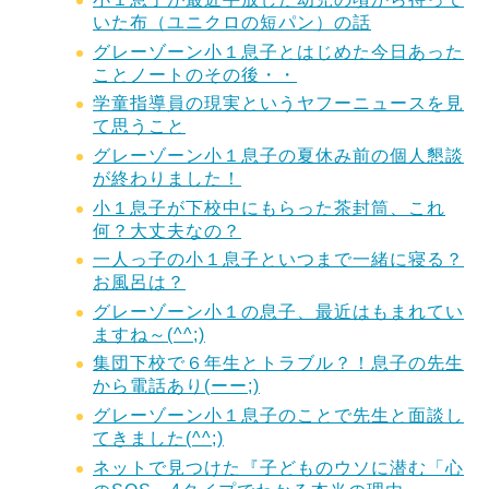
いた布（ユニクロの短パン）の話
グレーゾーン小１息子とはじめた今日あった
ことノートのその後・・
学童指導員の現実というヤフーニュースを見
て思うこと
グレーゾーン小１息子の夏休み前の個人懇談
が終わりました！
小１息子が下校中にもらった茶封筒、これ
何？大丈夫なの？
一人っ子の小１息子といつまで一緒に寝る？
お風呂は？
グレーゾーン小１の息子、最近はもまれてい
ますね～(^^;)
集団下校で６年生とトラブル？！息子の先生
から電話あり(ーー;)
グレーゾーン小１息子のことで先生と面談し
てきました(^^;)
ネットで見つけた『子どものウソに潜む「心