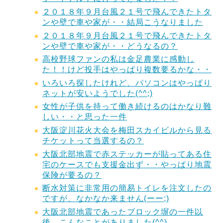
２０１８年９月台風２１号で飛んできたトタ
ンや壁で車や家が・・結局こうなりました
２０１８年９月台風２１号で飛んできたトタ
ンや壁で車や家が・・どうなるの？
高校野球ファンの私は金足農業に感動し
た！！けど投手はやっぱり複数要るかな・・
いろいろ探したけれど、パソコンはやっぱり
ネットが安いようでした(^^;)
女性が子供を持って働き続けるのはかなり難
しい・・と思った一件
大阪淀川花火大会を梅田スカイビルから見る
チケットって当選するの？
大阪北部地震で赤ステッカーが貼ってある住
宅のケースでも支援金出ず・・やっぱり地震
保険が要るの？
断水対策に非常用の簡易トイレを注文したの
ですが、なかなか来ません(ーー;)
大阪北部地震であったブロック塀の一件以
後、こんなことがありました(^^)