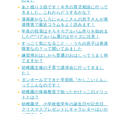
の２）
あと残り３回です！今月の育児相談に行って
きました。これからどうするかな？
漫画家かなしろにゃんこさんの息子さんが発
達障害で最近コラムをよく読みます！
年長の役員はそろそろアルバム作りを始めま
した(^^;)アルバム選びはサイズに注意！
すっごく気になること・・うちの息子は発達
障害なの？って聞いてみました
練習用おはしから普通のおはしってうまく持
てますか？
幼稚園主催の子育て講演会に行ってきまし
た！
ダンボールでできた学習机『かしこいくん』
ってこんなのです！
幼稚園の体操教室で知ったかけっこのメリッ
トとは？
幼稚園児、小学校低学年の誕生日や記念日、
クリスマスプレゼントにキャラレターはいか