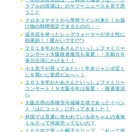
ラブルの現場は』のヤフーニュースを見て思
うこと
クロネコヤマトから突然ラインが来た！お届
け物の時間指定できるものの・・
温光石を使ったレッグウォーマーが冷え性に
効果的！！暖かいです(^^)
２０１８年おかあさんといっしょファミリー
コンサート大阪敗者復活も落選・・京都ＯＲ
香川公演にかける！！
小１息子が買ってみたい！年末ジャンボ宝く
じを買いに第四ビルへ～！
２０１８年おかあさんといっしょファミリー
コンサートＩＮ大阪今年は落選・・敗者復活
へ
大阪北摂の高槻市今城塚古墳であったイベン
ト『はにコット』に行ってきました！
外国では普通に使われている赤ちゃんの液体
ミルクって何故売ってないの？
１００均で買った帽子クリップ。これって使