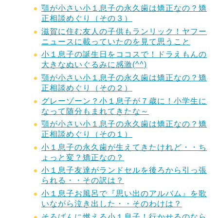
顎が小さい小１息子の永久歯は矯正なの？矯
正相談めぐり（その３）
滋賀に住む友人の子供もランリック！ヤフー
ニュースに載っていたのを見て思うこと
小１息子の誕生日をココスで！ドラえもんの
大きなぬいぐるみに感激(^^)
顎が小さい小１息子の永久歯は矯正なの？矯
正相談めぐり（その２）
グレーゾーン？小１息子が７歳に！小学生に
なって随分もまれてきたな～
顎が小さい小１息子の永久歯は矯正なの？矯
正相談めぐり（その１）
小１息子の永久歯が生えてきたけれど・・ち
ょっと変？矯正なの？
小１息子友達がランドセルを後ろから引っ張
られる・・その訳は？
小１息子お風呂で『思い出のアルバム』を歌
いながら泣き出した・・そのわけは？
そろばんに燃える小１息子！行かせるのなら