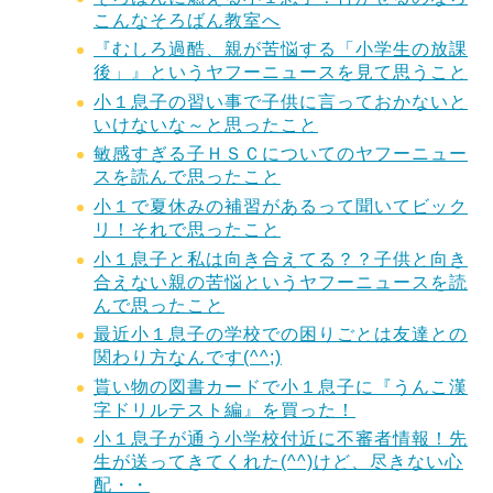
こんなそろばん教室へ
『むしろ過酷、親が苦悩する「小学生の放課
後」』というヤフーニュースを見て思うこと
小１息子の習い事で子供に言っておかないと
いけないな～と思ったこと
敏感すぎる子ＨＳＣについてのヤフーニュー
スを読んで思ったこと
小１で夏休みの補習があるって聞いてビック
リ！それで思ったこと
小１息子と私は向き合えてる？？子供と向き
合えない親の苦悩というヤフーニュースを読
んで思ったこと
最近小１息子の学校での困りごとは友達との
関わり方なんです(^^;)
貰い物の図書カードで小１息子に『うんこ漢
字ドリルテスト編』を買った！
小１息子が通う小学校付近に不審者情報！先
生が送ってきてくれた(^^)けど、尽きない心
配・・