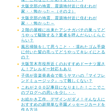
大阪北部の地震、震源地付近に住むわが
家・・怖かった～（その２）
大阪北部の地震、震源地付近に住むわが
家・・怖かった～
２階の屋根に出来たアシナガバチの巣ってど
うやって駆除する？業者を呼んだらいくらぐ
らい？
風呂掃除をして思うこと・・濡れたゴム手袋
に付いた髪の毛ってどうやってキレイにとる
の？
大阪茨木市役所近くのおすすめドーナツ屋さ
ん！アレルギー対応もあり
子供が音楽発表会で歌うヤマハの『マイフレ
ンドミュージック』って難しくない？
これが２００記事目になりました！ここでこ
のブログへの思いを少し・・
お絵かき工作、デザインがダメ！そんな人に
おすすめの超簡単な卒園メッセージカードを
作る方法