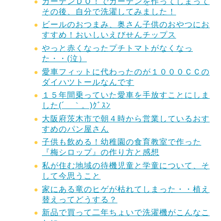
カーテンＤＯ！でカーテンを作ってしまって
その後、自分で洗濯してみました！
ビールのおつまみ、奥さん子供のおやつにお
すすめ！おいしいえびせんチップス
やっと赤くなったプチトマトがなくなっ
た・・(泣）
愛車フィットに代わったのが１０００ＣＣの
ダイハツトールなんです
１５年間乗っていた愛車を手放すことにしま
した(´＿｀。)ｸﾞｽﾝ
大阪府茨木市で朝４時から営業しているおす
すめのパン屋さん
子供も飲める！幼稚園の食育教室で作った
『梅シロップ』の作り方と感想
私が住む地域の待機児童と学童について、そ
して今思うこと
家にある竜のヒゲが枯れてしまった・・植え
替えってどうする？
新品で買って二年ちょいで洗濯機がこんなこ