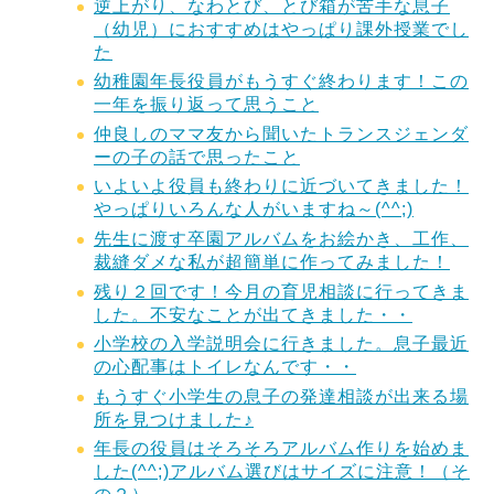
逆上がり、なわとび、とび箱が苦手な息子
（幼児）におすすめはやっぱり課外授業でし
た
幼稚園年長役員がもうすぐ終わります！この
一年を振り返って思うこと
仲良しのママ友から聞いたトランスジェンダ
ーの子の話で思ったこと
いよいよ役員も終わりに近づいてきました！
やっぱりいろんな人がいますね～(^^;)
先生に渡す卒園アルバムをお絵かき、工作、
裁縫ダメな私が超簡単に作ってみました！
残り２回です！今月の育児相談に行ってきま
した。不安なことが出てきました・・
小学校の入学説明会に行きました。息子最近
の心配事はトイレなんです・・
もうすぐ小学生の息子の発達相談が出来る場
所を見つけました♪
年長の役員はそろそろアルバム作りを始めま
した(^^;)アルバム選びはサイズに注意！（そ