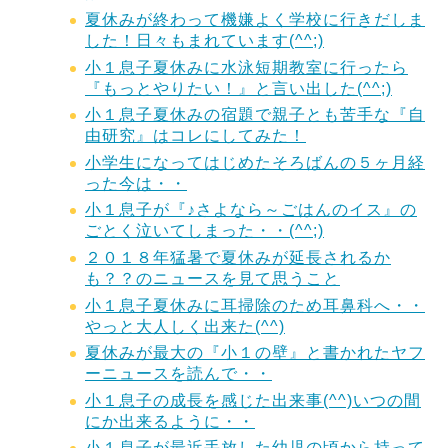
夏休みが終わって機嫌よく学校に行きだしま
した！日々もまれています(^^;)
小１息子夏休みに水泳短期教室に行ったら
『もっとやりたい！』と言い出した(^^;)
小１息子夏休みの宿題で親子とも苦手な『自
由研究』はコレにしてみた！
小学生になってはじめたそろばんの５ヶ月経
った今は・・
小１息子が『♪さよなら～ごはんのイス』の
ごとく泣いてしまった・・(^^;)
２０１８年猛暑で夏休みが延長されるか
も？？のニュースを見て思うこと
小１息子夏休みに耳掃除のため耳鼻科へ・・
やっと大人しく出来た(^^)
夏休みが最大の『小１の壁』と書かれたヤフ
ーニュースを読んで・・
小１息子の成長を感じた出来事(^^)いつの間
にか出来るように・・
小１息子が最近手放した幼児の頃から持って