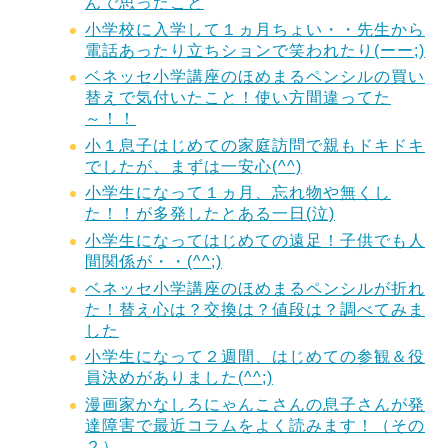
んで思ったこと
小学校に入学して１ヵ月ちょい・・先生から
電話あったり立ちションで笑われたり(ーー;)
ベネッセ小学講座のほめまるペンシルの買い
替えで気付いたこと！使い方間違ってた
～！！
小１息子はじめての家庭訪問で親もドキドキ
でしたが、まずは一安心(^^)
小学生になって１ヵ月、忘れ物や無くし
た！！が多発したとある一日(泣)
小学生になってはじめての遠足！子供でも人
間関係が・・(^^;)
ベネッセ小学講座のほめまるペンシルが折れ
た！替え心は？交換は？値段は？調べてみま
した
小学生になって２週間、はじめての参観＆役
員決めがありました(^^;)
漫画家かなしろにゃんこさんの息子さんが発
達障害で最近コラムをよく読みます！（その
２）