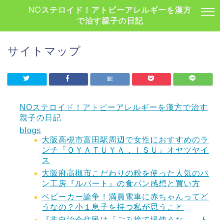
NOステロイド！アトピーアレルギーを漢方
で治す親子の日記
サイトマップ
NOステロイド！アトピーアレルギーを漢方で治す
親子の日記
blogs
大阪高槻市富田駅周辺で女性におすすめのラ
ンチ『ＯＹＡＴＵＹＡ．ＩＳＵ』オヤツヤイ
ス
大阪府高槻市こだわりの粉を使った人気のパ
ン工房『ルバート』の食パン感想と買い方
ベビーカー論争！満員電車に赤ちゃんってど
うなの？小１息子を持つ私が思うこと
『非自治会住民は「ごみ捨て場使うな」 ト