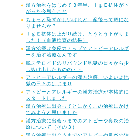
漢方治療をはじめて３年半、ＩｇＥ抗体が下
がった今思うこと
ちょっと恥ずかしいけれど、産後って痔にな
りませんか？
ＩｇＥ抗体は上がり続け、とうとう下がりま
した！（血液検査の結果）
漢方治療は免疫力アップでアトピーアレルギ
ーを治す治療なんです
脱ステロイドのリバウンド地獄の日々から少
し抜け出したものの・・
アトピーアレルギーの漢方治療、いよいよ地
獄の日々のはじまり
アトピーとアレルギーの漢方治療が本格的に
スタートしました
漢方治療に出会ってとにかくこの治療にかけ
てみようと思いました
漢方治療に出会うまでのアトピーや鼻炎の治
療について（その３）
漢方治療に出会うまでのアトピーや鼻炎の治