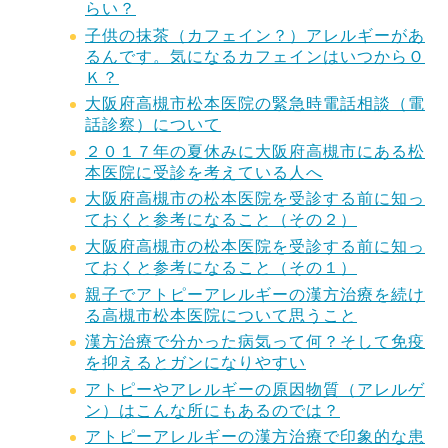
らい？
子供の抹茶（カフェイン？）アレルギーがあ
るんです。気になるカフェインはいつからＯ
Ｋ？
大阪府高槻市松本医院の緊急時電話相談（電
話診察）について
２０１７年の夏休みに大阪府高槻市にある松
本医院に受診を考えている人へ
大阪府高槻市の松本医院を受診する前に知っ
ておくと参考になること（その２）
大阪府高槻市の松本医院を受診する前に知っ
ておくと参考になること（その１）
親子でアトピーアレルギーの漢方治療を続け
る高槻市松本医院について思うこと
漢方治療で分かった病気って何？そして免疫
を抑えるとガンになりやすい
アトピーやアレルギーの原因物質（アレルゲ
ン）はこんな所にもあるのでは？
アトピーアレルギーの漢方治療で印象的な患