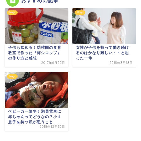
おすすめの記事
blogs
blogs
子供も飲める！幼稚園の食育
女性が子供を持って働き続け
教室で作った『梅シロップ』
るのはかなり難しい・・と思
の作り方と感想
った一件
2017年6月20日
2018年8月18日
blogs
ベビーカー論争！満員電車に
赤ちゃんってどうなの？小１
息子を持つ私が思うこと
2018年12月30日