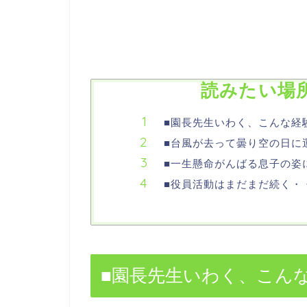
読みたい場
■園長先生いわく、こんな経
■台風が去って曇り空の日に運
■一生懸命がんばる息子の姿
■役員活動はまだまだ続く・
■園長先生いわく、こん