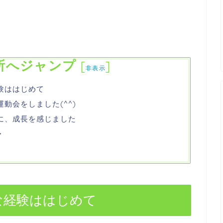
所へジャンプ
[
]
非表示
験ははじめて
動会をしました(^^)
に、成長を感じました
・
な経験ははじめて