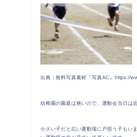
出典：無料写真素材『写真AC』https://www.p
幼稚園の園庭は狭いので、運動会当日は
小さい子だと広い運動場に戸惑う子もい