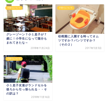
子育てについて
子育てについて
グレーゾーン？小１息子が７
幼稚園に入園する時ってオム
歳に！小学生になって随分も
ツですか？パンツですか？
まれてきたな～
（その２）
2018年11月24日
2017年5月3日
子育てについて
小１息子友達がランドセルを
後ろから引っ張られる・・そ
の訳は？
2018年11月16日