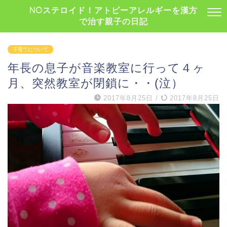
NOステロイド！アトピーアレルギーを漢方
で治す親子の日記
子育てについて
年長の息子が音楽教室に行って４ヶ
月、突然教室が閉鎖に・・(泣）
2017年8月25日
/
2017年8月25日