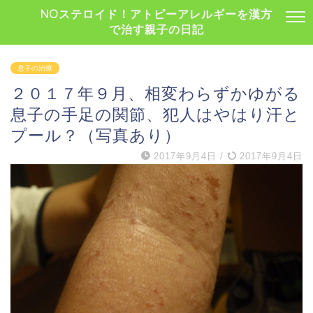
NOステロイド！アトピーアレルギーを漢方
で治す親子の日記
息子の治療
２０１７年９月、相変わらずかゆがる
息子の手足の関節、犯人はやはり汗と
プール？（写真あり）
2017年9月4日
/
2017年9月4日