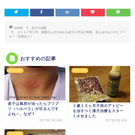
HOME
息子の治療
２０１７年９月、相変わらずかゆがる息子の手足の関節、犯人はやはり汗とプー
ル？（写真あり）
おすすめの記事
息子の治療
息子の治療
息子は風邪が治ったらブツブ
１歳１０ヶ月子供のアトピー
ツ（ヘルペス）が出るんです
を治すべく漢方治療をスター
よね～。なぜ？
トさせました
2017年7月24日
2017年3月14日
息子の治療