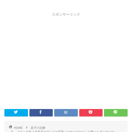
スポンサーリンク
HOME
息子の治療
２０１８年４月息子のアトピー写真！かゆみがひどくお腹にもポツポツが・・