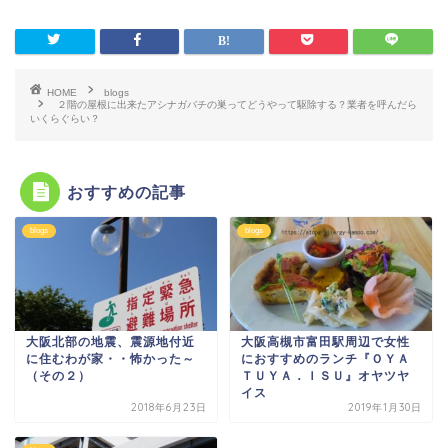
HOME
blogs
２階の屋根に出来たアシナガバチの巣ってどうやって駆除する？業者を呼んだら
いくらぐらい？
おすすめの記事
blogs
blogs
大阪北部の地震、震源地付近
大阪高槻市富田駅周辺で女性
に住むわが家・・怖かった～
におすすめのランチ『ＯＹＡ
（その２）
ＴＵＹＡ．ＩＳＵ』オヤツヤ
イス
2018年6月23日
2019年1月30日