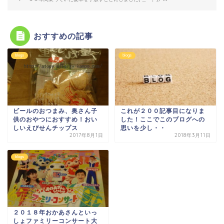
おすすめの記事
blogs
blogs
ビールのおつまみ、奥さん子
これが２００記事目になりま
供のおやつにおすすめ！おい
した！ここでこのブログへの
しいえびせんチップス
思いを少し・・
2017年8月1日
2018年3月11日
blogs
２０１８年おかあさんといっ
しょファミリーコンサート大