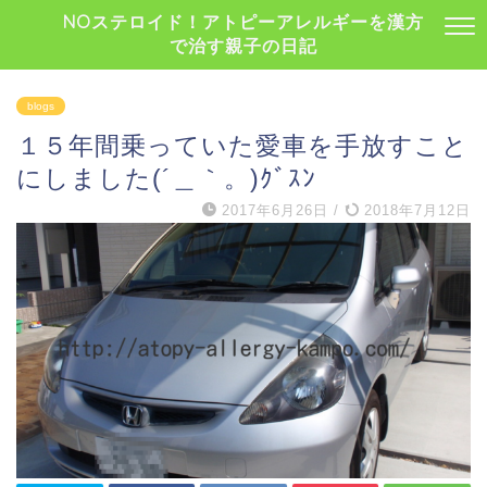
NOステロイド！アトピーアレルギーを漢方
で治す親子の日記
blogs
１５年間乗っていた愛車を手放すこと
にしました(´＿｀。)ｸﾞｽﾝ
2017年6月26日
/
2018年7月12日