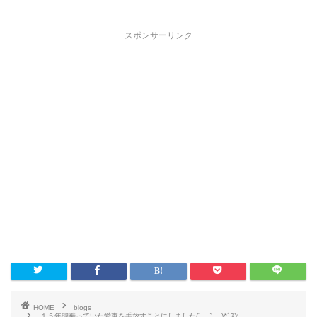
スポンサーリンク
HOME
blogs
１５年間乗っていた愛車を手放すことにしました(´＿｀。)ｸﾞｽﾝ